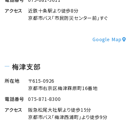
研修・講習会
沿革
環境宣言（KES）
アクセス
近鉄十条駅より徒歩8分
職員インタビュー
お知らせ
京都市バス「市民防災センター前」すぐ
水道料金などに関すること
財務情報
SDGsの取組
ご応募について
下水道排水設備工事責任技術者
京（きょう）から広げるゼロの輪
Google Map
よくあるご質問
次世代育成支援対策行動計画
女性活躍行動計画・情報公表
梅津支部
所在地
〒615-0926
京都市右京区梅津罧原町16番地
電話番号
075-871-8300
アクセス
阪急松尾大社駅より徒歩15分
京都市バス「梅津西浦町」より徒歩9分