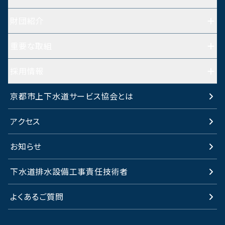
業務内容TOP
財団紹介
漏水修繕関連事業
財団紹介TOP
重要な取組
水道メーター取替
財団概要
重要な取組TOP
採用情報
水道施設調査
組織図
京都市との防災協定、緊急時の対応
採用情報TOP
京都市上下水道サービス協会とは
下水道接続・排水設備
経営理念・経営方針
個人情報について
働く環境
アクセス
研修・講習会
沿革
環境宣言（KES）
職員インタビュー
お知らせ
水道料金などに関すること
財務情報
SDGsの取組
ご応募について
下水道排水設備工事責任技術者
京（きょう）から広げるゼロの輪
よくあるご質問
次世代育成支援対策行動計画