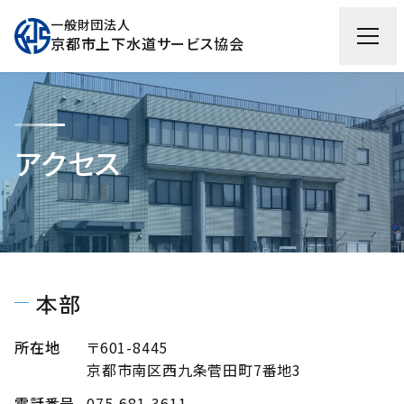
一般財団法人
京都市上下水道サービス協会
トップページ
アクセス
業務内容
業務内容TOP
財団紹介
漏水修繕関連事業
財団紹介TOP
重要な取組
本部
水道メーター取替
財団概要
重要な取組TOP
採用情報
水道施設調査
所在地
組織図
〒601-8445
京都市との防災協定、緊急時の対応
採用情報TOP
京都市上下水道サービス協会とは
京都市南区西九条菅田町7番地3
下水道接続・排水設備
経営理念・経営方針
個人情報について
働く環境
アクセス
電話番号
075-681-3611